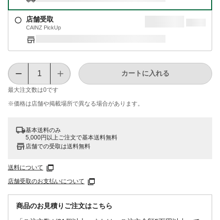
店舗受取
CAINZ PickUp
カートに入れる
最大注文数は
0
です
※価格は​店舗や​掲載場所で​異なる​場合が​あります。
基本送料のみ
5,000円以上ご注文で基本送料無料
店舗での受取は送料無料
送料について
店舗受取のお支払いについて
商品のお見積りご注文はこちら