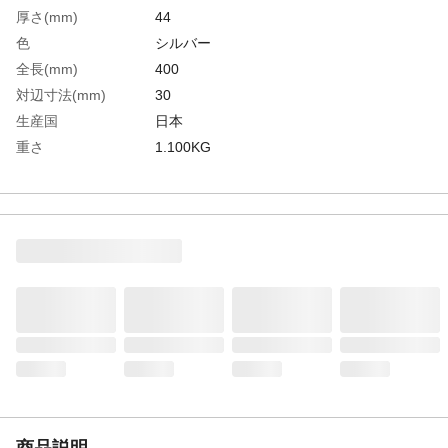
厚さ(mm)
44
色
シルバー
全長(mm)
400
対辺寸法(mm)
30
生産国
日本
重さ
1.100KG
材質1
合金鋼
材質2
表面処理：カチオン電着塗装
商品説明