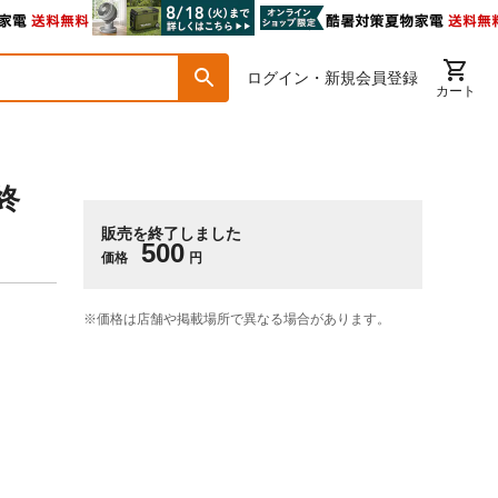
ログイン・新規会員登録
カート
終
販売を終了しました
500
価格
円
※価格は​店舗や​掲載場所で​異なる​場合が​あります。