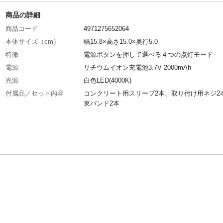
商品の詳細
商品コード
4971275652064
本体サイズ（cm）
幅15.8×高さ15.0×奥行5.0
特徴
電源ボタンを押して選べる４つの点灯モード
電源
リチウムイオン充電池3.7V 2000mAh
光源
白色LED(4000K)
付属品／セット内容
コンクリート用スリーブ2本、取り付け用ネジ2
束バンド2本
生産国
中国
センサー感知方式
赤外線受動式
センサー探知角度
約120°
センサー探知距離
約3m
重量
403g
電気工事
不要
防水機能
IP65
明るさ
1,000lm
連続点灯時間
約10秒(センサー反応時)