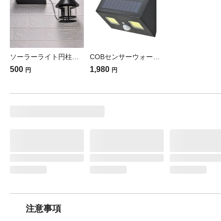
ソーラーライト円柱形 LT-SSLS40DGMES(販売終了)
COBセンサーウォールライト ソーラー式 400ルーメン LT-SOW40DW 防犯 調光切替 ソーラー発電式人感センサーライト 赤外線センサー IP65
500
1,980
円
円
注意事項