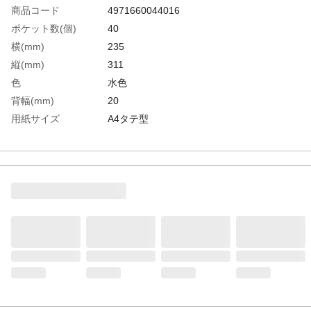
商品コード
4971660044016
ポケット数(個)
40
横(mm)
235
縦(mm)
311
色
水色
背幅(mm)
20
用紙サイズ
A4タテ型
生産国
インドネシア
重さ
360.000G
材質1
ポリプロピレン(PP)