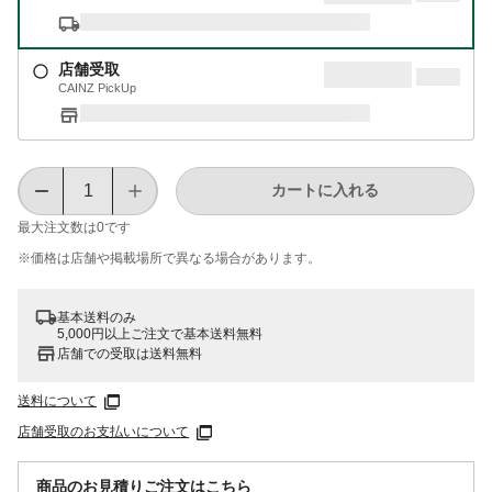
店舗受取
CAINZ PickUp
カートに入れる
最大注文数は
0
です
※価格は​店舗や​掲載場所で​異なる​場合が​あります。
基本送料のみ
5,000円以上ご注文で基本送料無料
店舗での受取は送料無料
送料について
店舗受取のお支払いについて
商品のお見積りご注文はこちら