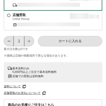
店舗受取
CAINZ PickUp
カートに入れる
最大注文数は
0
です
※価格は​店舗や​掲載場所で​異なる​場合が​あります。
基本送料のみ
5,000円以上ご注文で基本送料無料
店舗での受取は送料無料
送料について
店舗受取のお支払いについて
商品のお見積りご注文はこちら