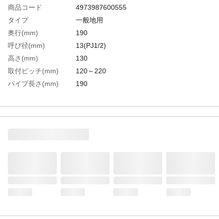
商品コード
4973987600555
タイプ
一般地用
奥行(mm)
190
呼び径(mm)
13(PJ1/2)
高さ(mm)
130
取付ピッチ(mm)
120～220
パイプ長さ(mm)
190
一般地用/寒冷地用
一般地用
生産国
日本
重さ
1.900KG
材質1
青銅