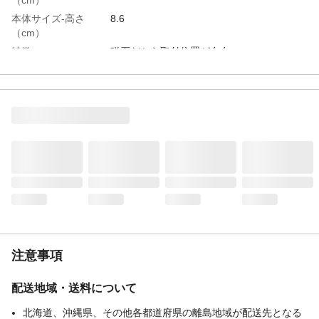
本体サイズ-高さ
8.6
（cm）
特徴
磁石だから取付位置が自在
用途
小物収納
商品説明
浴室のボトル・チューブ類から小物まで、
まとめてスッキリ収納できます。
取り付けられる場所
マグネットが吸着する壁面
材質・素材
本体:ＡＢＳ樹脂／ラバーマグネット
耐荷重
３．２ｋｇ
耐熱／耐冷温度
８０℃
（℃）
使用上の注意
●本来の用途以外には使用しないでくださ
い。●
生産国
中国
注意事項
重量
５５７ｇ
配送地域・送料について
北海道、沖縄県、その他各都道府県の離島地域が配送先となる