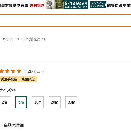
ネオホース L 5m(販売終了)
2レビュー
受注手配品
店舗限定
サイズ
5m
2m
5m
10m
20m
30m
商品の詳細