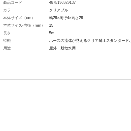
商品コード
4975196929137
カラー
クリアブルー
本体サイズ（cm）
幅29×奥行4×高さ29
本体サイズ-内径（mm）
15
長さ
5m
特徴
ホースの流体が見えるクリア耐圧スタンダード
用途
屋外一般散水用
使用上の注意
●飲用使用不適●ご使用後は「蛇口にて止水」を
自動洗濯機への使用禁止。
商品仕様
耐圧、耐寒
材質・素材
軟質塩化ビニール、ポリエステル糸
使用圧力範囲
0～0.7MPa
使用温度範囲
0～60℃
重量
850g