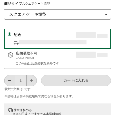
商品タイプ
スクエアケーキ焼型
スクエアケーキ焼型
配送
店舗受取不可
CAINZ PickUp
この商品は店舗受取対象外です
カートに入れる
最大注文数は
0
です
※価格は​店舗や​掲載場所で​異なる​場合が​あります。
基本送料のみ
5,000円以上ご注文で基本送料無料