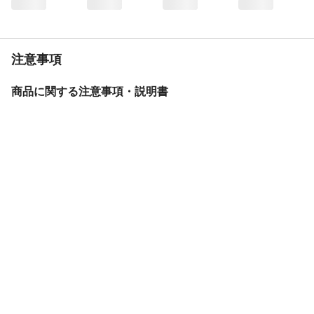
BAA
基準適合
重量
15.1kg
変速機方式
外装7段変速
注意事項
保証サービス
製品保証1年
盗難補償制度期間
購入後3年
商品に関する注意事項・説明書