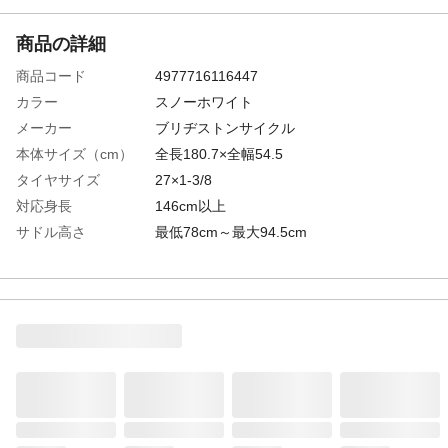
商品の詳細
商品コード
4977716116447
カラー
スノーホワイト
メーカー
ブリヂストンサイクル
本体サイズ（cm）
全長180.7×全幅54.5
タイヤサイズ
27×1-3/8
対応身長
146cm以上
サドル高さ
最低78cm～最大94.5cm
商品説明
通学、通勤に便利な機能を詰め込んだクロ
スバイク
ライト
LED常時点灯ハンドルライト(バートップ点
灯虫)
後ブレーキ
ローラーブレーキ
カギ
BSロック8
サドル
スポーティクッションサドル
スタンド
オートロックサイドスタンド