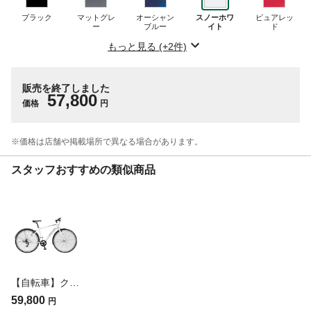
ブラック
マットグレ
オーシャン
スノーホワ
ピュアレッ
ー
ブルー
イト
ド
もっと見る (+2件)
販売を終了しました
57,800
価格
円
※価格は​店舗や​掲載場所で​異なる​場合が​あります。
スタッフおすすめの類似商品
【自転車】クロスバイク TB1 ティービーワン 420mm TB426 スノーホワイト(販売終了)
59,800
円