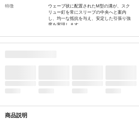
特徴
ウェーブ状に配置されたM型の溝が、スク
リュー釘を常にスリーブの中央へと案内
し、均一な抵抗を与え、安定した引張り強
度を実現します。
用途
階段のステップライン施工、各種床仕上げ
内壁仕上げ、防水シート・水切り材施工な
どに。
入数
5
材質
樹脂
耐荷重
コンクリート20kgf
使用方法
取付物の上からドリルで下穴をあけ、ゴミ
を取り除きます。プラグを差し込みます。
スクリューネイルをハンマーで打ち込み取
り付けます。荷重は取付場所の材質、施工
状態によって左右されます。
使用上の注意
コンクリート圧縮強度250kgf/平方センチメ
商品説明
ートルでの試験値です。
生産国
日本
下穴深さ
28mm