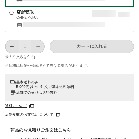
店舗受取
CAINZ PickUp
カートに入れる
最大注文数は
0
です
※価格は​店舗や​掲載場所で​異なる​場合が​あります。
基本送料のみ
5,000円以上ご注文で基本送料無料
店舗での受取は送料無料
送料について
店舗受取のお支払いについて
商品のお見積りご注文はこちら