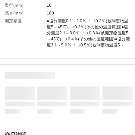
奥行(mm)
16
高さ(mm)
180
測定精度
●塩分濃度0.1～2.0％ ： ±0.2％(被測定物温
度5～45℃)、±0.2％(その他の温度範囲)●塩
分濃度2.1～3.0％ ： ±0.3％(被測定物温度5
～45℃)、±0.4％(その他の温度範囲)●塩分濃
度3.1～5.0％ ： ±0.5％(被測定物温度5～
45℃)、±0.6％(その他の温度範囲)●その他の
温度範囲の測定精度は目安としてください
測定範囲(%)
0.1～5.0
電源
CR2032リチウム電池1個
幅(mm)
34
分解能(%)
0.1
生産国
中国
重さ
28.000G
材質1
本体：ABS樹脂
材質2
パネル：PET
材質3
検針部（棒状部）：ポリプロピレン/真鍮
+金メッキ（棒状の検針部は食品衛生法に適
商品説明