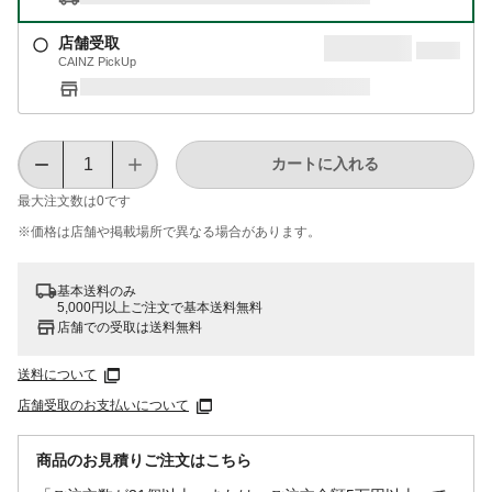
店舗受取
CAINZ PickUp
カートに入れる
最大注文数は
0
です
※価格は​店舗や​掲載場所で​異なる​場合が​あります。
基本送料のみ
5,000円以上ご注文で基本送料無料
店舗での受取は送料無料
送料について
店舗受取のお支払いについて
商品のお見積りご注文はこちら