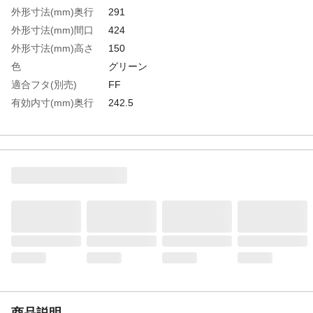
外形寸法(mm)奥行
291
外形寸法(mm)間口
424
外形寸法(mm)高さ
150
色
グリーン
適合フタ(別売)
FF
有効内寸(mm)奥行
242.5
有効内寸(mm)間口
364.5
有効内寸(mm)高さ
135.5
容量(L)
12
生産国
日本
重さ
0.900KG
材質1
ポリプロピレン（再生ＰＰ30％以上）
商品説明