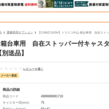
品
運搬車用オプション
【CAINZ-DASH】トラスコ中山 箱台車用 自在スト
中山 箱台車用 自在ストッパー付キャス
S【別送品】
レビューを書く
メーカー直送
商品の詳細
商品コード
4989999081718
キャスター径(mm)
75
取付ピッチ(mm)
55×42