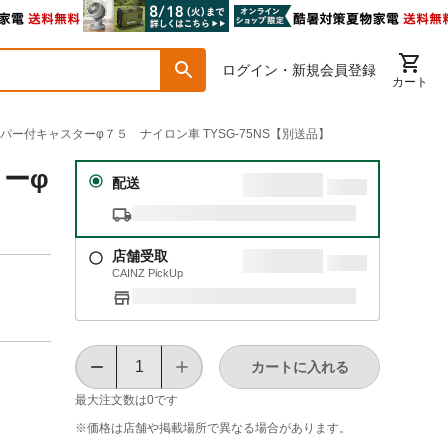
ログイン・新規会員登録
カート
ッパー付キャスターφ７５ ナイロン車 TYSG-75NS【別送品】
ターφ
配送
店舗受取
CAINZ PickUp
カートに入れる
最大注文数は
0
です
※価格は​店舗や​掲載場所で​異なる​場合が​あります。