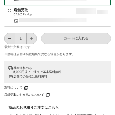
店舗受取
CAINZ PickUp
カートに入れる
最大注文数は
0
です
※価格は​店舗や​掲載場所で​異なる​場合が​あります。
基本送料のみ
5,000円以上ご注文で基本送料無料
店舗での受取は送料無料
送料について
店舗受取のお支払いについて
商品のお見積りご注文はこちら