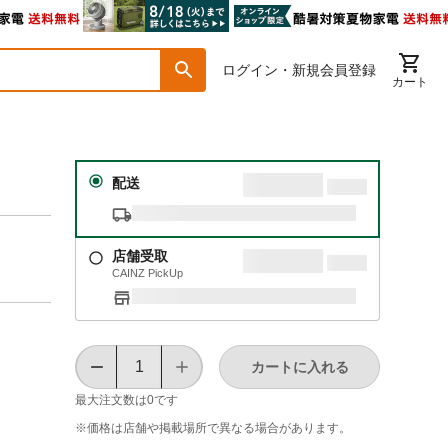
ログイン・新規会員登録
カート
配送
店舗受取
CAINZ PickUp
カートに入れる
最大注文数は
0
です
※価格は​店舗や​掲載場所で​異なる​場合が​あります。