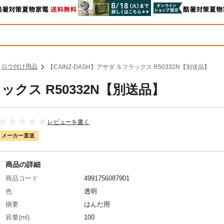
ロウ付け用品
【CAINZ-DASH】アサダ Ｓフラックス R50332N【別送品】
ラックス R50332N【別送品】
レビューを書く
メーカー直送
商品の詳細
商品コード
4991756087901
色
透明
摘要
はんだ用
容量(ml)
100