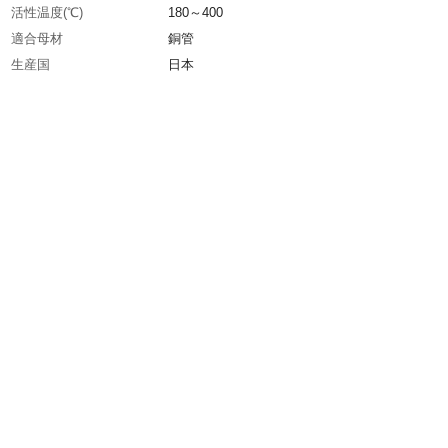
活性温度(℃)
180～400
適合母材
銅管
生産国
日本
重さ
130.000G
材質1
塩化亜鉛
材質2
水