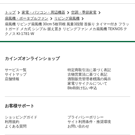
トップ
家電・パソコン・周辺機器
空調・季節家電
扇風機・ポータブルファン
リビング扇風機
扇風機 リビング扇風機 30cm 5枚羽根 風量3段階 首振り タイマー付き フラッ
トガード メカ式 シンプル 据え置き リビングファン メカ扇風機 TEKNOS テ
クノス KI-1781-W
カインズオンラインショップ
サービス一覧
特定商取引法に基づく表記
サイトマップ
古物営業法に基づく表記
店舗情報
酒類販売管理者標識の掲示
家電リサイクルについて
BtoB掛け払い申込
お客様サポート
ショッピングガイド
プライバシーポリシー
利用規約
サイト利用条件・推奨環境
よくある質問
お問い合わせ