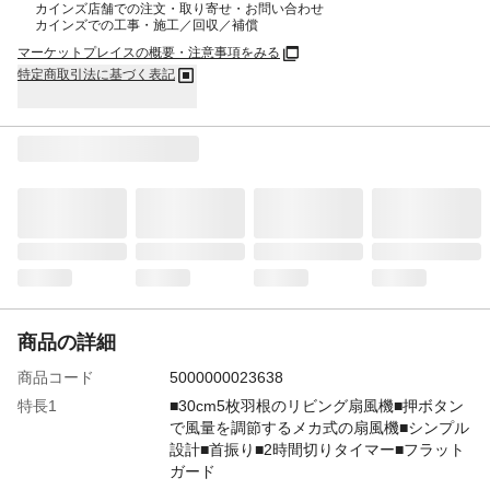
カインズ店舗での注文・取り寄せ・お問い合わせ
カインズでの工事・施工／回収／補償
マーケットプレイスの概要・注意事項をみる
特定商取引法に基づく表記
商品の詳細
商品コード
5000000023638
特長1
■30cm5枚羽根のリビング扇風機■押ボタン
で風量を調節するメカ式の扇風機■シンプル
設計■首振り■2時間切りタイマー■フラット
ガード