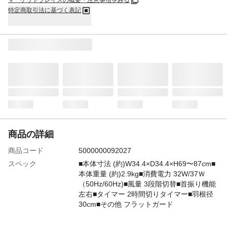
マーケットプレイスの概要・注意事項をみる
特定商取引法に基づく表記
商品の詳細
商品コード
5000000092027
スペック
■本体寸法 (約)W34.4×D34.4×H69〜87cm■
本体重量 (約)2.9kg■消費電力 32W/37Ｗ
（50Hz/60Hz)■風量 3段階切替■首振り機能
左右■タイマー 2時間切りタイマー■羽根径
30cm■その他 フラットガード