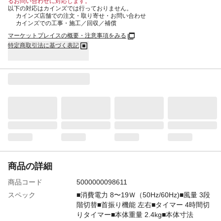
るお問い合わせに対応します。
以下の対応はカインズでは行っておりません。
カインズ店舗での注文・取り寄せ・お問い合わせ
カインズでの工事・施工／回収／補償
マーケットプレイスの概要・注意事項をみる
特定商取引法に基づく表記
商品の詳細
商品コード
5000000098611
スペック
■消費電力 8〜19Ｗ（50Hz/60Hz)■風量 3段
階切替■首振り機能 左右■タイマー 4時間切
りタイマー■本体重量 2.4kg■本体寸法