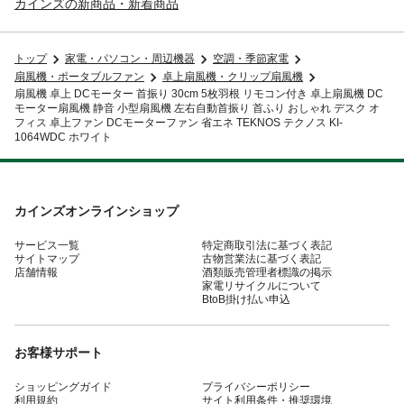
カインズの新商品・新着商品
トップ
家電・パソコン・周辺機器
空調・季節家電
扇風機・ポータブルファン
卓上扇風機・クリップ扇風機
扇風機 卓上 DCモーター 首振り 30cm 5枚羽根 リモコン付き 卓上扇風機 DC
モーター扇風機 静音 小型扇風機 左右自動首振り 首ふり おしゃれ デスク オ
フィス 卓上ファン DCモーターファン 省エネ TEKNOS テクノス KI-
1064WDC ホワイト
カインズオンラインショップ
サービス一覧
特定商取引法に基づく表記
サイトマップ
古物営業法に基づく表記
店舗情報
酒類販売管理者標識の掲示
家電リサイクルについて
BtoB掛け払い申込
お客様サポート
ショッピングガイド
プライバシーポリシー
利用規約
サイト利用条件・推奨環境