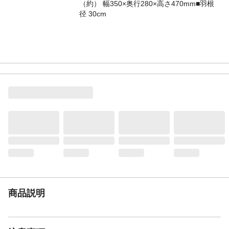
（約） 幅350×奥行280×高さ470mm■羽根
径 30cm
商品説明