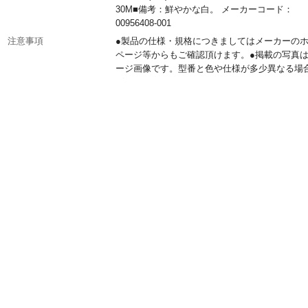
30M■備考：鮮やかな白。 メーカーコード：
00956408-001
注意事項
●製品の仕様・規格につきましてはメーカーの
ページ等からもご確認頂けます。●掲載の写真
ージ画像です。型番と色や仕様が多少異なる場
ざいます。
JANコード
4967938161165