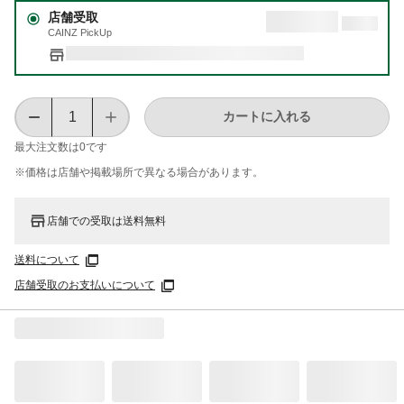
店舗受取
CAINZ PickUp
カートに入れる
最大注文数は
0
です
※価格は​店舗や​掲載場所で​異なる​場合が​あります。
店舗での受取は送料無料
送料について
店舗受取のお支払いについて