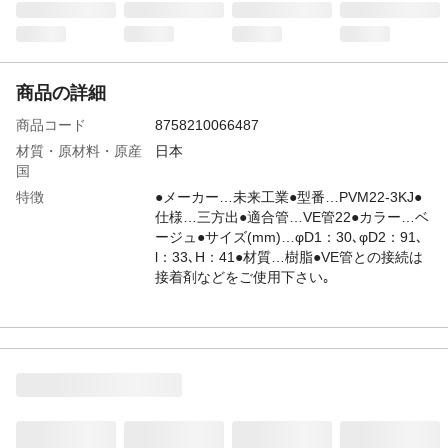
商品の詳細
商品コード
8758210066487
材質・原材料・原産
日本
国
特徴
●メーカー…未来工業●型番…PVM22-3KJ●
仕様…三方出●適合管…VE管22●カラー…ベ
ージュ●サイズ(mm)…φD1：30､φD2：91､
l：33､H：41●材質…樹脂●VE管との接続は
接着剤などをご使用下さい｡
JANコード
4518340247055