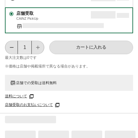
店舗受取
CAINZ PickUp
カートに入れる
最大注文数は
0
です
※価格は​店舗や​掲載場所で​異なる​場合が​あります。
店舗での受取は送料無料
送料について
店舗受取のお支払いについて