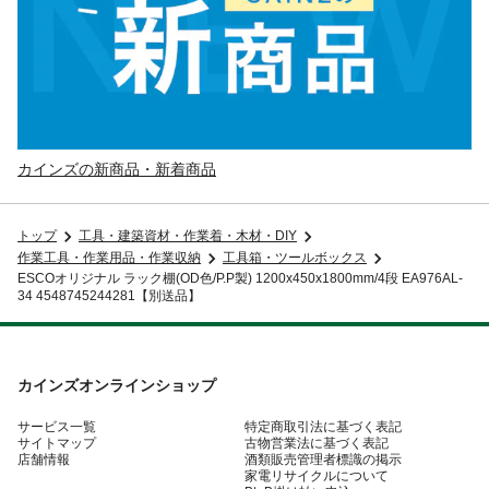
カインズの新商品・新着商品
トップ
工具・建築資材・作業着・木材・DIY
作業工具・作業用品・作業収納
工具箱・ツールボックス
ESCOオリジナル ラック棚(OD色/P.P製) 1200x450x1800mm/4段 EA976AL-
34 4548745244281【別送品】
カインズオンラインショップ
サービス一覧
特定商取引法に基づく表記
サイトマップ
古物営業法に基づく表記
店舗情報
酒類販売管理者標識の掲示
家電リサイクルについて