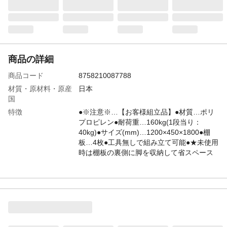
商品の詳細
商品コード
8758210087788
材質・原材料・原産
日本
国
特徴
●※注意※…【お客様組立品】●材質…ポリ
プロピレン●耐荷重…160kg(1段当り：
40kg)●サイズ(mm)…1200×450×1800●棚
板…4枚●工具無しで組み立て可能●★未使用
時は棚板の裏側に脚を収納して省スペース
で保管ができます｡
JANコード
4548745244281