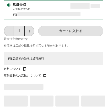
店舗受取
CAINZ PickUp
カートに入れる
最大注文数は
0
です
※価格は​店舗や​掲載場所で​異なる​場合が​あります。
店舗での受取は送料無料
送料について
店舗受取のお支払いについて