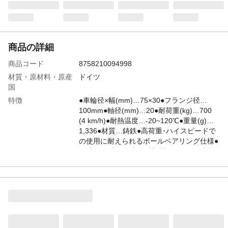
商品の詳細
商品コード
8758210094998
材質・原材料・原産
ドイツ
国
特徴
●車輪径×幅(mm)…75×30●フランジ径…
100mm●軸径(mm)…20●耐荷重(kg)…700
(4 km/h)●耐熱温度…-20~120℃●重量(g)…
1,336●材質…鋳鉄●高荷重･ハイスピードで
の使用に耐えられるボールベアリング仕様●
頑丈なねずみ鋳鉄(FC材)製のレール用車輪
(フランジ付き)●地面を転がる際の抵抗が少
なく､耐摩耗性にも優れています●シルバー
塗装
JANコード
4518340791886