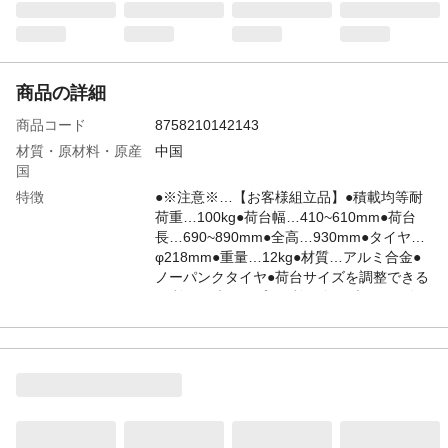
商品の詳細
商品コード
8758210142143
材質・原材料・原産
中国
国
特徴
●※注意※…【お客様組立品】●積載均等耐
荷重…100kg●荷台幅…410~610mm●荷台
長…690~890mm●全高…930mm●タイヤ…
φ218mm●重量…12kg●材質…アルミ合金●
ノーパンクタイヤ●荷台サイズを調整できる
便利な伸縮タイプ●便利な簡易ブレーキ付。
S字フックで固定すると傾斜地でも一時停止
が可能●狭い場所に対応できるタイヤ間幅調
整機能(タイヤ中心幅間:228、274、
320mm)●ワンタッチブレーキ付。サイドガ
ード&フロントガード伸縮構造