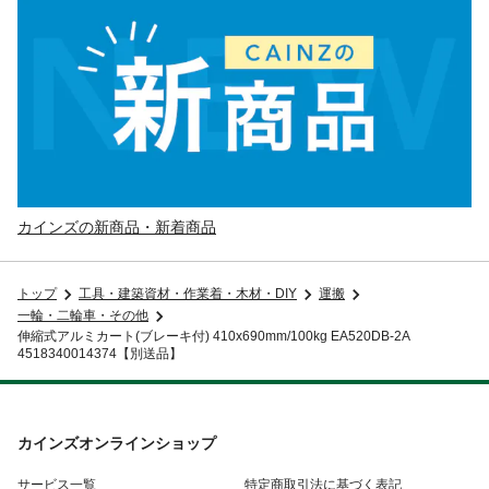
カインズの新商品・新着商品
トップ
工具・建築資材・作業着・木材・DIY
運搬
一輪・二輪車・その他
伸縮式アルミカート(ブレーキ付) 410x690mm/100kg EA520DB-2A
4518340014374【別送品】
カインズオンラインショップ
サービス一覧
特定商取引法に基づく表記