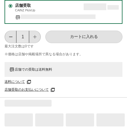
店舗受取
CAINZ PickUp
カートに入れる
最大注文数は
0
です
※価格は​店舗や​掲載場所で​異なる​場合が​あります。
店舗での受取は送料無料
送料について
店舗受取のお支払いについて