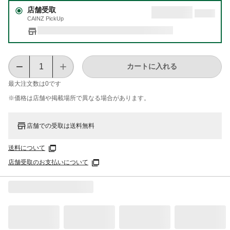
店舗受取
CAINZ PickUp
カートに入れる
最大注文数は
0
です
※価格は​店舗や​掲載場所で​異なる​場合が​あります。
店舗での受取は送料無料
送料について
店舗受取のお支払いについて