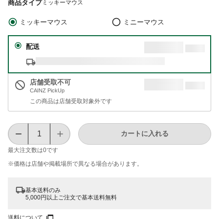
商品タイプ
ミッキーマウス
ミッキーマウス
ミニーマウス
配送
店舗受取不可
CAINZ PickUp
この商品は店舗受取対象外です
カートに入れる
最大注文数は
0
です
※価格は​店舗や​掲載場所で​異なる​場合が​あります。
基本送料のみ
5,000円以上ご注文で基本送料無料
送料について