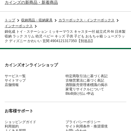
カインズの新商品・新着商品
トップ
収納用品・収納家具
カラーボックス・インナーボックス
インナーボックス
錦化成 トイ・ステーション ミッキーマウス キャスター付 組立式 R-fri 日本製
収納 ラック スリム 幼児 ベビー キッズ 子供 子ども おもちゃ箱 シューズラッ
ク ディズニー かわいい 玄関 4904121317350【別送品】
カインズオンラインショップ
サービス一覧
特定商取引法に基づく表記
サイトマップ
古物営業法に基づく表記
店舗情報
酒類販売管理者標識の掲示
家電リサイクルについて
BtoB掛け払い申込
お客様サポート
ショッピングガイド
プライバシーポリシー
利用規約
サイト利用条件・推奨環境
よくある質問
お問い合わせ