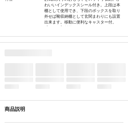
わいいインデックスシール付き。上段は本
棚として使用でき、下段のボックスを取り
外せば靴収納棚として玄関まわりにも設置
出来ます。移動に便利なキャスター付。
【サイズ】製品サイズ:(約)幅500×奥行き
325×高さ740mmボックス大:(約)幅440×奥
行き325×高さ125mmボックス小:(約)幅
215×奥行き300×高さ135mm
JANコード
4904121317350
商品説明