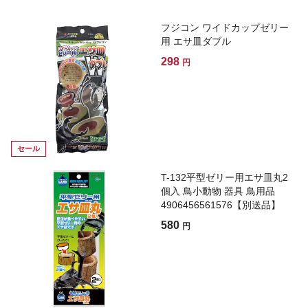
フジコン ワイドカップゼリー
用 エサ皿ダブル
298
円
セール
T-132平型ゼリー用エサ皿丸2
個入 鳥小動物 器具 鳥用品
4906456561576【別送品】
580
円