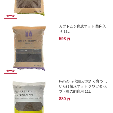
セール
カブトムシ育成マット 菌床入
り 11L
598
円
セール
Pet’sOne 幼虫が大きく育つ し
いたけ菌床マット クワガタ･カ
ブト虫の飼育用 11L
880
円