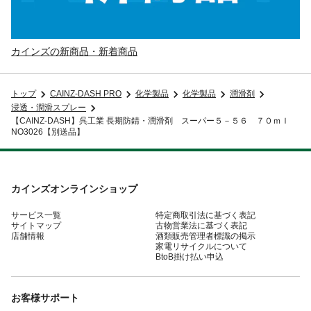
カインズの新商品・新着商品
トップ
CAINZ-DASH PRO
化学製品
化学製品
潤滑剤
浸透・潤滑スプレー
【CAINZ-DASH】呉工業 長期防錆・潤滑剤 スーパー５－５６ ７０ｍｌ
NO3026【別送品】
カインズオンラインショップ
サービス一覧
特定商取引法に基づく表記
サイトマップ
古物営業法に基づく表記
店舗情報
酒類販売管理者標識の掲示
家電リサイクルについて
BtoB掛け払い申込
お客様サポート