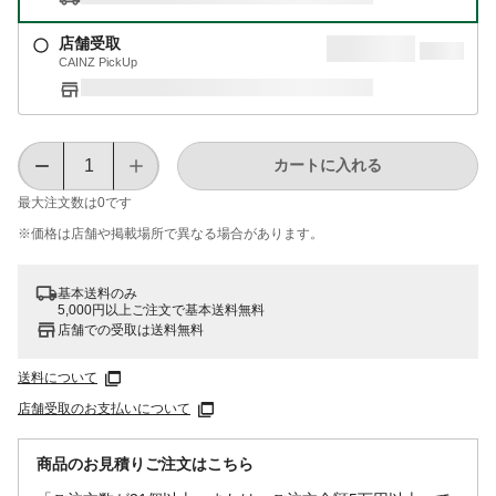
店舗受取
CAINZ PickUp
カートに入れる
最大注文数は
0
です
※価格は​店舗や​掲載場所で​異なる​場合が​あります。
基本送料のみ
5,000円以上ご注文で基本送料無料
店舗での受取は送料無料
送料について
店舗受取のお支払いについて
商品のお見積りご注文はこちら