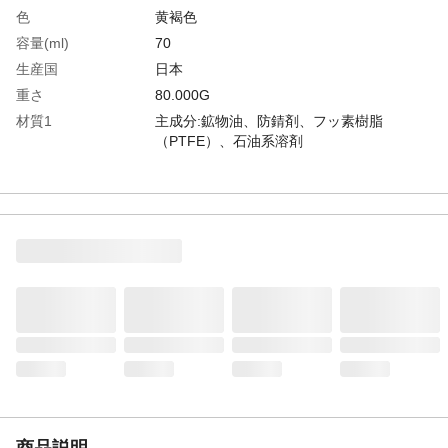
色
黄褐色
容量(ml)
70
生産国
日本
重さ
80.000G
材質1
主成分:鉱物油、防錆剤、フッ素樹脂
（PTFE）、石油系溶剤
商品説明