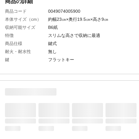
商品の詳細
商品コード
0049074005900
本体サイズ（cm）
約幅23㎝×奥行19.5㎝×高さ9㎝
収納可能サイズ
B6紙
特徴
スリムな高さで収納に最適
商品仕様
鍵式
耐火・耐水性
無し
鍵
フラットキー
重量
約1.37㎏