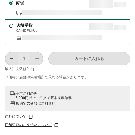
配送
店舗受取
CAINZ PickUp
カートに入れる
最大注文数は
0
です
※価格は​店舗や​掲載場所で​異なる​場合が​あります。
基本送料のみ
5,000円以上ご注文で基本送料無料
店舗での受取は送料無料
送料について
店舗受取のお支払いについて