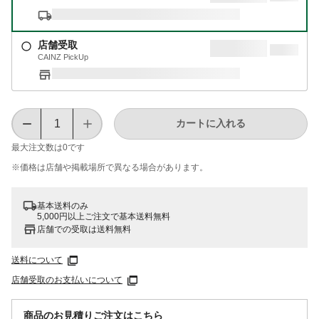
店舗受取
CAINZ PickUp
カートに入れる
最大注文数は
0
です
※価格は​店舗や​掲載場所で​異なる​場合が​あります。
基本送料のみ
5,000円以上ご注文で基本送料無料
店舗での受取は送料無料
送料について
店舗受取のお支払いについて
商品のお見積りご注文はこちら