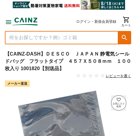
ログイン・新規会員登録
カート
【CAINZ-DASH】ＤＥＳＣＯ ＪＡＰＡＮ 静電気シール
ドバッグ フラットタイプ ４５７Ｘ５０８ｍｍ １００
枚入り 1001820【別送品】
レビューを書く
メーカー直送