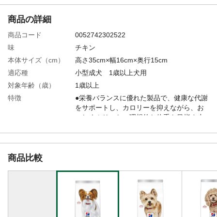
商品の詳細
商品コード
0052742302522
味
チキン
本体サイズ（cm）
高さ35cm×幅16cm×奥行15cm
適応種
小型成犬 1歳以上犬用
対象年齢（歳）
1歳以上
特徴
●栄養バランスに優れた製品で、健康な代謝
をサポートし、カロリーを抑えながら、お
いしくムリのない理想的な体重を目指す小
型犬の成犬におすすめ●1歳以上のトイプー
ドル、チワワやミニチュアダックスフンド
といった小型犬種に対応。
商品比較
使用上の注意
直射日光、高温多湿をさけて保存してくだ
さい。開封後はお早めにご使用ください。
給与方法
表を目安に愛犬が最適な体重を維持できる
よう適宜調節してください。1日1回～数回
に分けてあげてください。新鮮な水をいつ
も飲めるようにしておきましょう。他のフ