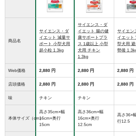
ードからの切り替えは7日ほどかけて徐々に
行ってください。
内容量
1.3kg
重量
1349g
サイエンス・ダ
サイエンス・ダ
イエット 腸の健
サイエン
生産国
オランダ
イエット 減量サ
康サポートプラ
イエット
原材料
小麦、コーングルテン、トウモロコシ、ト
商品名
ポート 小型犬用
ス 1歳以上 小型
型犬用 
リ肉(チキン、ターキー)、エンドウマメ、セ
超小粒 1.3kg
犬用 チキン
勢後 1.3k
ルロース、トマト、トリ肉エキス、亜麻
1.3kg
仁、動物性油脂、ビートパルプ、ココナッ
ツ油、ポークエキス、ニンジン、米、ミネ
ラル類(カルシウム、ナトリウム、カリウ
Web価格
2,880 円
2,880 円
2,880 円
ム、クロライド、銅、鉄、等
保証成分
たんぱく質23.5%以上、脂質9.0%以上
店頭価格
2,880 円
2,880 円
2,880 円
14.0%以下、粗繊維14.5%以下、灰分6.5%
以下、水分10.0%以下、カルシウム0.82%、
味
チキン
チキン
リン0.66%、カルニチン410.7mg/kg、オメ
ガ3脂肪酸0.73%、オメガ6脂肪酸2.40%、
高さ35cm×幅
高さ36cm×幅
等
高さ36×
本体サイズ（cm）
16cm×奥行
16cm×奥行
行12.5
代謝エネルギー
318kcal
15cm
12.5cm