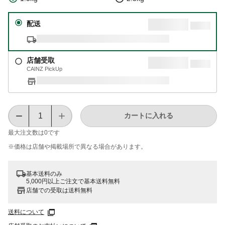
配送
店舗受取
CAINZ PickUp
カートに入れる
最大注文数は
0
です
※価格は​店舗や​掲載場所で​異なる​場合が​あります。
基本送料のみ
5,000円以上ご注文で基本送料無料
店舗での受取は送料無料
送料について