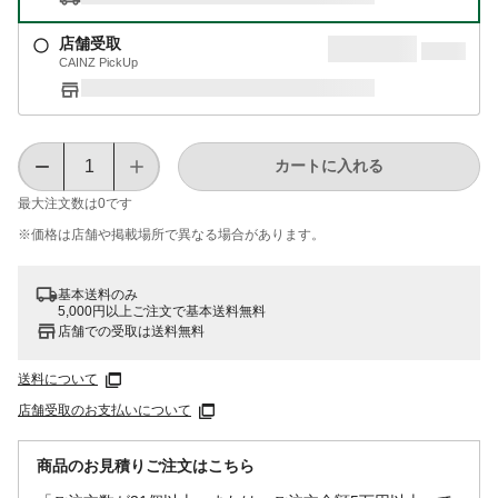
店舗受取
CAINZ PickUp
カートに入れる
最大注文数は
0
です
※価格は​店舗や​掲載場所で​異なる​場合が​あります。
基本送料のみ
5,000円以上ご注文で基本送料無料
店舗での受取は送料無料
送料について
店舗受取のお支払いについて
商品のお見積りご注文はこちら