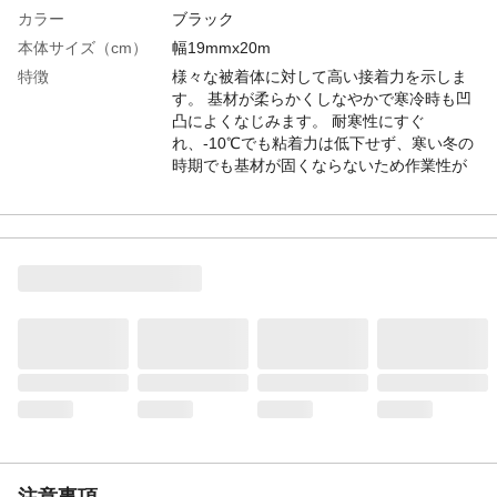
カラー
ブラック
本体サイズ（cm）
幅19mmx20m
特徴
様々な被着体に対して高い接着力を示しま
す。 基材が柔らかくしなやかで寒冷時も凹
凸によくなじみます。 耐寒性にすぐ
れ、-10℃でも粘着力は低下せず、寒い冬の
時期でも基材が固くならないため作業性が
よいです。
用途
電気配線工事。 各種配線、配管の結束、固
定、識別など。 配線、配管、ワイヤーハー
ネスの結束、固定、色分けなど。 接続部を
紫外線から保護（屋外使用） 機械内部配線
などの絶縁被覆に。
入数
１
生産国
台湾
重量
100g
注意事項