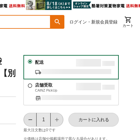
ログイン・新規会員登録
カート
手袋
配送
8【別
店舗受取
CAINZ PickUp
カートに入れる
最大注文数は
0
です
※価格は​店舗や​掲載場所で​異なる​場合が​あります。