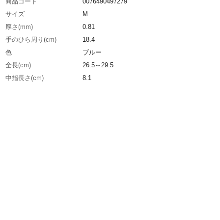
商品コード
0076490497279
サイズ
M
厚さ(mm)
0.81
手のひら周り(cm)
18.4
色
ブルー
全長(cm)
26.5～29.5
中指長さ(cm)
8.1
生産国
スリランカ
重さ
66.000G
材質1
繊維部：綿
材質2
すべり止め部：ニトリルゴム