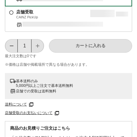
店舗受取
CAINZ PickUp
カートに入れる
最大注文数は
0
です
※価格は​店舗や​掲載場所で​異なる​場合が​あります。
基本送料のみ
5,000円以上ご注文で基本送料無料
店舗での受取は送料無料
送料について
店舗受取のお支払いについて
商品のお見積りご注文はこちら