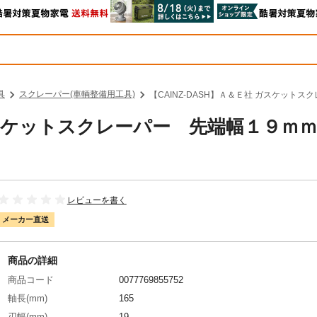
具
スクレーパー(車輌整備用工具)
【CAINZ-DASH】Ａ＆Ｅ社 ガスケットス
 ガスケットスクレーパー 先端幅１９ｍ
レビューを書く
メーカー直送
商品の詳細
商品コード
0077769855752
軸長(mm)
165
刃幅(mm)
19