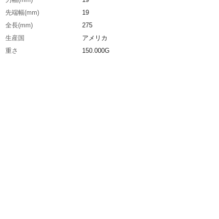
先端幅(mm)
19
全長(mm)
275
生産国
アメリカ
重さ
150.000G
材質1
ブレード部：焼入合金鋼、ハンドル部：樹脂