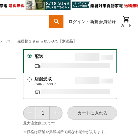
ログイン・新規会員登録
カート
クレーパー 先端幅１９ｍｍ 855-075【別送品】
ｍ
配送
店舗受取
CAINZ PickUp
カートに入れる
最大注文数は
0
です
※価格は​店舗や​掲載場所で​異なる​場合が​あります。