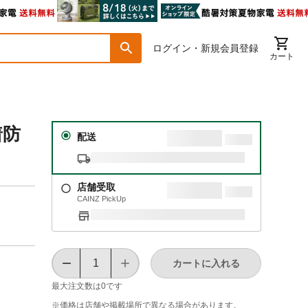
ログイン・新規会員登録
カート
着防
配送
】
店舗受取
CAINZ PickUp
カートに入れる
最大注文数は
0
です
※価格は​店舗や​掲載場所で​異なる​場合が​あります。