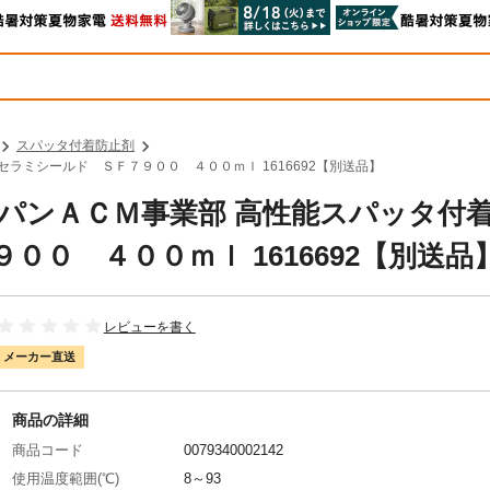
スパッタ付着防止剤
セラミシールド ＳＦ７９００ ４００ｍｌ 1616692【別送品】
ジャパンＡＣＭ事業部 高性能スパッタ付
０ ４００ｍｌ 1616692【別送品
レビューを書く
メーカー直送
商品の詳細
商品コード
0079340002142
使用温度範囲(℃)
8～93