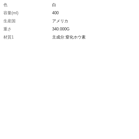
色
白
容量(ml)
400
生産国
アメリカ
重さ
340.000G
材質1
主成分:窒化ホウ素