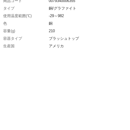
商品コード
0079340006355
タイプ
銅/グラファイト
使用温度範囲(℃)
-29～982
色
銅
容量(g)
210
容器タイプ
ブラッシュトップ
生産国
アメリカ
重さ
248.000G
材質1
主成分:銅、グラファイト