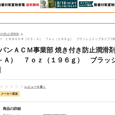
焼付防止潤滑剤
パー ＬＢ８００８（Ｃ５－Ａ） ７ｏｚ（１９６ｇ） ブラッシュトップタイプ 199
ルジャパンＡＣＭ事業部 焼き付き防止潤
－Ａ） ７ｏｚ（１９６ｇ） ブラッ
】
レビューを書く
メーカー直送
商品の詳細