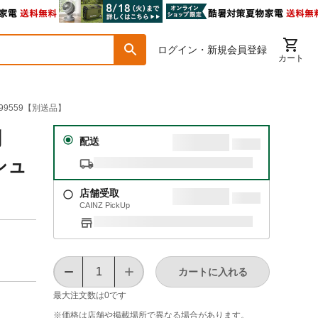
ログイン・新規会員登録
カート
9559【別送品】
滑剤
配送
シュ
店舗受取
CAINZ PickUp
カートに入れる
最大注文数は
0
です
※価格は​店舗や​掲載場所で​異なる​場合が​あります。