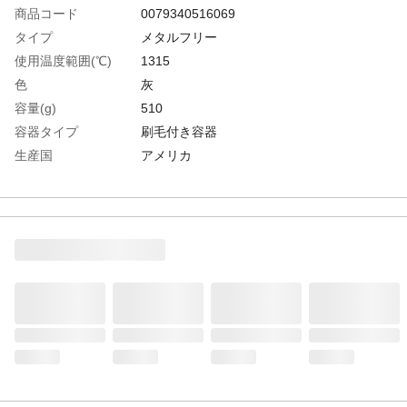
商品コード
0079340516069
タイプ
メタルフリー
使用温度範囲(℃)
1315
色
灰
容量(g)
510
容器タイプ
刷毛付き容器
生産国
アメリカ
重さ
600.000G
材質1
主成分：グラファイト/フッ化カルシウム