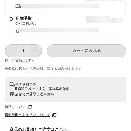
店舗受取
CAINZ PickUp
カートに入れる
最大注文数は
0
です
※価格は​店舗や​掲載場所で​異なる​場合が​あります。
基本送料のみ
5,000円以上ご注文で基本送料無料
店舗での受取は送料無料
送料について
店舗受取のお支払いについて
商品のお見積りご注文はこちら