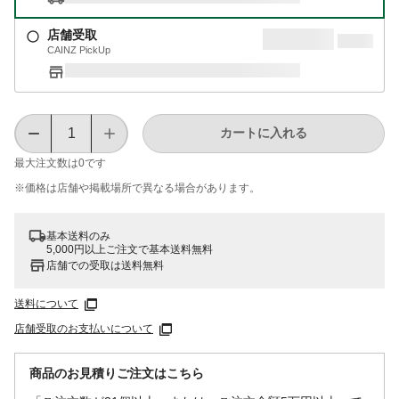
店舗受取
CAINZ PickUp
カートに入れる
最大注文数は
0
です
※価格は​店舗や​掲載場所で​異なる​場合が​あります。
基本送料のみ
5,000円以上ご注文で基本送料無料
店舗での受取は送料無料
送料について
店舗受取のお支払いについて
商品のお見積りご注文はこちら