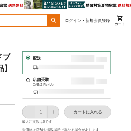
ログイン・新規会員登録
カート
ドブ
配送
品】
店舗受取
CAINZ PickUp
カートに入れる
最大注文数は
0
です
※価格は​店舗や​掲載場所で​異なる​場合が​あります。