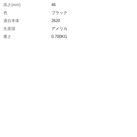
高さ(mm)
46
色
ブラック
適合本体
2620
生産国
アメリカ
重さ
0.700KG
材質1
ポリエチレン（PE）