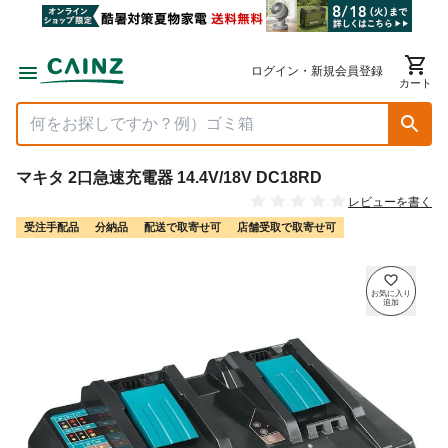
ログイン・新規会員登録
カート
マキタ 2口急速充電器 14.4V/18V DC18RD
レビューを書く
受注手配品
分納品
配送で取寄せ可
店舗受取で取寄せ可