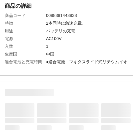
商品の詳細
商品コード
0088381443838
特徴
2本同時に急速充電。
用途
バッテリの充電
電源
AC100V
入数
1
生産国
中国
適合電池と充電時間
●適合電池 マキタスライド式リチウムイオ
（1～2本充電時）
ンバッテリ14.4V・18V ●充電時間
3.0Ah:22分、6.0Ah:50分