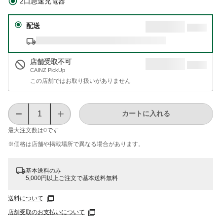
2口急速充電器
配送
店舗受取不可
CAINZ PickUp
この店舗ではお取り扱いがありません
カートに入れる
最大注文数は
0
です
※価格は​店舗や​掲載場所で​異なる​場合が​あります。
基本送料のみ
5,000円以上ご注文で基本送料無料
送料について
店舗受取のお支払いについて