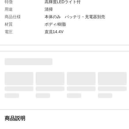
特徴
高輝度LEDライト付
用途
清掃
商品仕様
本体のみ バッテリ・充電器別売
材質
ボディ/樹脂
電圧
直流14.4V
付属品／セット内容
ノズル・ストレートパイプ・サッシノズ
ル・高機能フィルタ
生産国
中国
エンジン／モーター
直流モータ
形式
タイプ
トリガスイッチ
吸込仕事率
29W(高機能フィルタ)、34W(フィルタ)
集じん方式
カプセル式
集じん容量（mL）
650
充電時間
約22分
重量
1.3kg
商品説明
連続使用時間
約20分