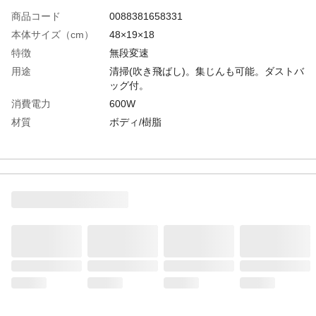
商品コード
0088381658331
本体サイズ（cm）
48×19×18
特徴
無段変速
用途
清掃(吹き飛ばし)。集じんも可能。ダストバ
ッグ付。
消費電力
600W
材質
ボディ/樹脂
付属品／セット内容
ダストバッグ・ノズル・サッシノズル・フ
レキシブルホース・ジョイント
生産国
中国
エンジン／モーター
直流モータ
形式
集じん容量（mL）
2L
重量
1.8kg
能力
風量:0~4.1立方メートル/min