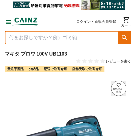
ログイン・新規会員登録
カート
マキタ ブロワ 100V UB1103
レビューを書く
受注手配品
分納品
配送で取寄せ可
店舗受取で取寄せ可