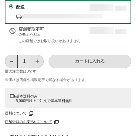
配送
店舗受取不可
CAINZ PickUp
この店舗ではお取り扱いがありません
カートに入れる
最大注文数は
0
です
※価格は​店舗や​掲載場所で​異なる​場合が​あります。
基本送料のみ
5,000円以上ご注文で基本送料無料
送料について
店舗受取のお支払いについて