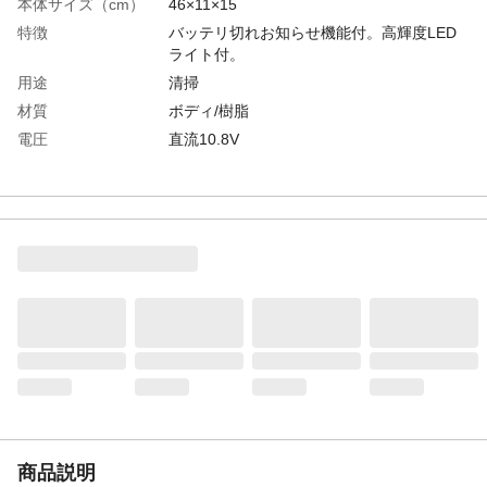
本体サイズ（cm）
46×11×15
特徴
バッテリ切れお知らせ機能付。高輝度LED
ライト付。
用途
清掃
材質
ボディ/樹脂
電圧
直流10.8V
付属品／セット内容
バッテリBL1015・充電器DC10SA・紙パッ
ク(10枚入)・ダストバッグ・ノズル・スト
レートパイプ・サッシノズル
生産国
中国
エンジン／モーター
直流モータ
形式
タイプ
ワンタッチスイッチ
バッテリーの種類
リチウムイオンバッテリ
バッテリー電圧
10.8V
バッテリー容量
1.5Ah
吸込仕事率
32W(パワフルモード)
集じん方式
紙パック式
商品説明
集じん容量（mL）
ダストバッグ:500、紙パック:330