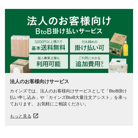
充電時間
約22分
重量
1.1kg
連続使用時間
(パワフル)約10分、(強)約12分、(標準)約25
分
法人のお客様向けサービス
カインズでは、法人のお客様向けサービスとして「BtoB掛け
払い申し込み」や「カインズBtoB大量注文アシスト」を承っ
ております。 お気軽にご相談ください。
もっと見る