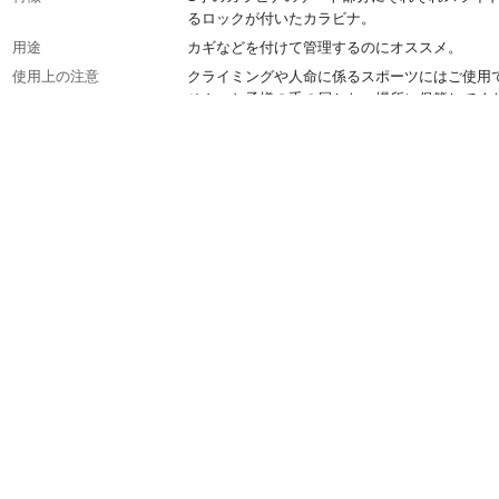
るロックが付いたカラビナ。
用途
カギなどを付けて管理するのにオススメ。
使用上の注意
クライミングや人命に係るスポーツにはご使用
せん。お子様の手の届かない場所に保管してく
い。鍵や小物を付ける際には十分に注意してお
ださい。
入数
1
材質
ステンレス
生産国
中国
使用荷重
33kg
重量
39g