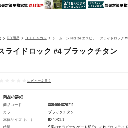
物
DIY用品
ＤＩＹ Ｓカン
シームーン NiteIze エスビナー スライドロック #4
ー スライドロック #4 ブラックチタン
レビューを書く
商品の詳細
商品コード
0094664026711
カラー
ブラックチタン
本体サイズ（cm）
9X40X1.1
特徴
S字のカラビナのゲート部分にそれぞれスライ