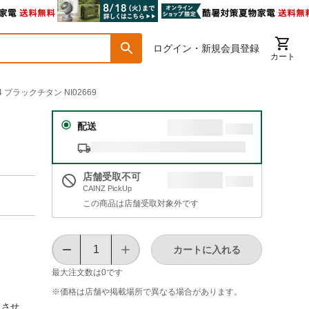
ログイン・新規会員登録
カート
 ブラックチタン NI02669
配送
店舗受取不可
CAINZ PickUp
この商品は店舗受取対象外です
カートに入れる
最大注文数は
0
です
※価格は​店舗や​掲載場所で​異なる​場合が​あります。
ドさせ