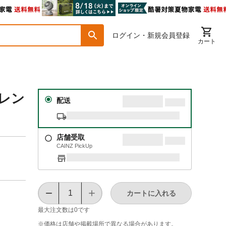
ログイン・新規会員登録
カート
用レン
配送
店舗受取
CAINZ PickUp
カートに入れる
最大注文数は
0
です
※価格は​店舗や​掲載場所で​異なる​場合が​あります。