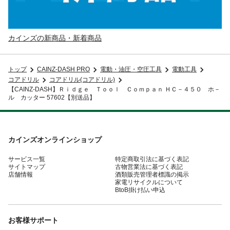
カインズの新商品・新着商品
トップ
CAINZ-DASH PRO
電動・油圧・空圧工具
電動工具
コアドリル
コアドリル(コアドリル)
【CAINZ-DASH】Ｒｉｄｇｅ Ｔｏｏｌ Ｃｏｍｐａｎ ＨＣ－４５０ ホ－
ル カッター 57602【別送品】
カインズオンラインショップ
サービス一覧
特定商取引法に基づく表記
サイトマップ
古物営業法に基づく表記
店舗情報
酒類販売管理者標識の掲示
家電リサイクルについて
BtoB掛け払い申込
お客様サポート