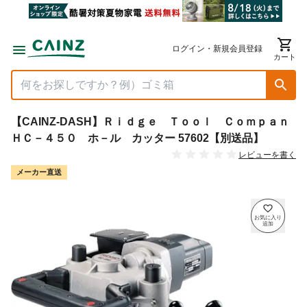
ログイン・新規会員登録
カート
【CAINZ-DASH】Ｒｉｄｇｅ Ｔｏｏｌ Ｃｏｍｐａｎ
ＨＣ－４５０ ホ－ル カッター 57602【別送品】
レビューを書く
メーカー直送