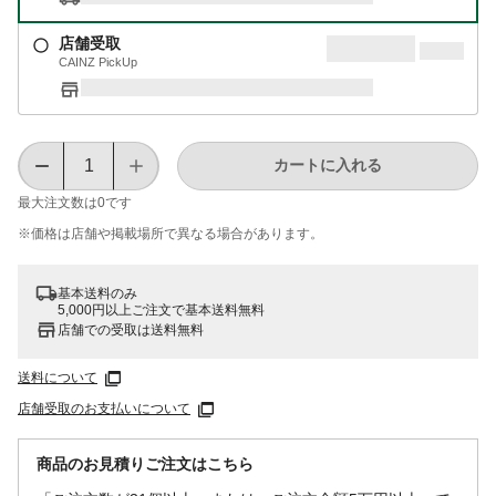
店舗受取
CAINZ PickUp
カートに入れる
最大注文数は
0
です
※価格は​店舗や​掲載場所で​異なる​場合が​あります。
基本送料のみ
5,000円以上ご注文で基本送料無料
店舗での受取は送料無料
送料について
店舗受取のお支払いについて
商品のお見積りご注文はこちら