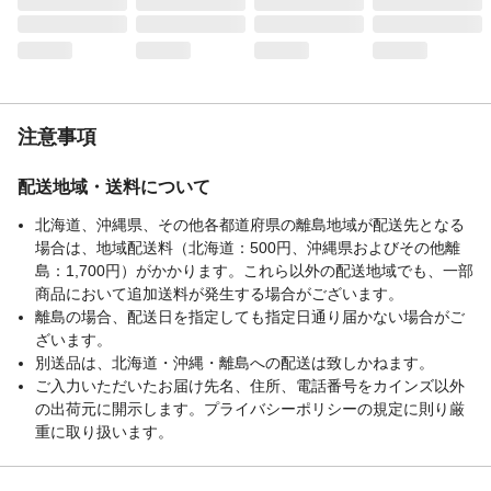
付属品／セット内容
トリガガン・高圧ホース5m・バリオスプレ
ーノズル・エクステンション・洗浄ブラ
シ・サイクロンジェットノズル・フォーム
ノズル・吸水コネクタ・ホースクランプ・
クリーナピン・ホースアッセンブリ・スト
レーナアッセンブリ
注意事項
使用上の注意
ご使用前に取扱説明書をよくお読みいただ
き、適切な使用と保守をお願いいたしま
配送地域・送料について
す。
北海道、沖縄県、その他各都道府県の離島地域が配送先となる
生産国
中国
場合は、地域配送料（北海道：500円、沖縄県およびその他離
重量
12.3kg(バッテリBL4080F 2本装着時)
島：1,700円）がかかります。これら以外の配送地域でも、一部
吐出圧力（MPa）
モード3(高速):8.5、モード2(中速):5.5、モ
商品において追加送料が発生する場合がございます。
ード1(低速):3.0
離島の場合、配送日を指定しても指定日通り届かない場合がご
最大吐出量
7.0L/min
ざいます。
別送品は、北海道・沖縄・離島への配送は致しかねます。
給水方式
ため水(自吸)＆水道直結(清水専用)
ご入力いただいたお届け先名、住所、電話番号をカインズ以外
の出荷元に開示します。プライバシーポリシーの規定に則り厳
重に取り扱います。