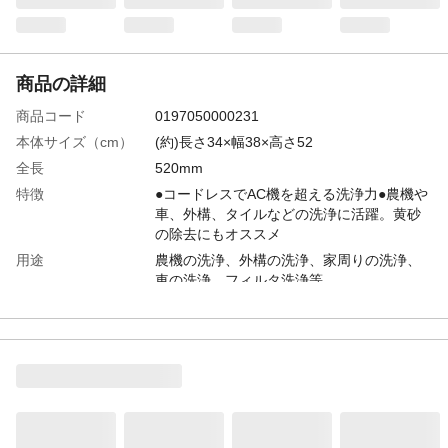
商品の詳細
商品コード
0197050000231
本体サイズ（cm）
(約)長さ34×幅38×高さ52
全長
520mm
特徴
●コードレスでAC機を超える洗浄力●農機や
車、外構、タイルなどの洗浄に活躍。黄砂
の除去にもオススメ
用途
農機の洗浄、外構の洗浄、家周りの洗浄、
車の洗浄、フィルタ洗浄等
商品説明
●3モード切替機能付、「高圧/中圧/低圧」を
作業シーンで使い分け●優れた可搬性、移動
時に便利な伸縮ハンドル、段差に強い大径
キャスター●自吸機能付●トリガガン連動モ
ータ●付属品スッキリ収納
電源
直流36V(40Vmax)
商品仕様
本体のみ バッテリ・充電器別売