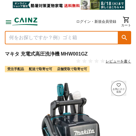
ログイン・新規会員登録
カート
マキタ 充電式高圧洗浄機 MHW001GZ
レビューを書く
受注手配品
配送で取寄せ可
店舗受取で取寄せ可