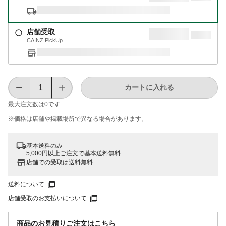
店舗受取
CAINZ PickUp
カートに入れる
最大注文数は
0
です
※価格は​店舗や​掲載場所で​異なる​場合が​あります。
基本送料のみ
5,000円以上ご注文で基本送料無料
店舗での受取は送料無料
送料について
店舗受取のお支払いについて
商品のお見積りご注文はこちら