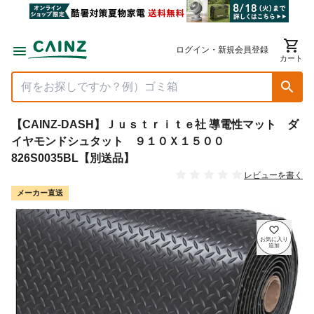
ログイン・新規会員登録
カート
【CAINZ-DASH】Ｊｕｓｔｒｉｔｅ社 導電性マット ダ
イヤモンドシュタット ９１０Ｘ１５００
826S0035BL【別送品】
レビューを書く
メーカー直送