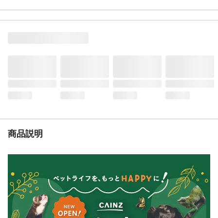
トリーツ
給与方法
オランダ
内容量
●愛犬の体重に適したサイズを与えて下さ
い。●のどに詰まらせないよう必ず食べ終わ
るまで観察してください。また興奮時には
与えないでください。●歯、歯ぐき、あごが
健康な犬に与えて下さい。●製品の色、形状
にばらつきがあることがございますが、品
質には問題ありません。
生産国
●1日1本を目安とし、主食の量を適宜調整し
て健康状態にあわせて与えて下さい。●常に
新鮮な水をご用意ください。
商品説明
原材料
じゃがいもでん粉、セルロース、酵母、麦
芽エキス、ルピナス、クローブ油、グリセ
リン、レシチン、炭酸カルシウム、着色料
(パプリカ色素)
保証成分
たんぱく質1.1%以上、脂質2.0%以上、
4.3%以下、粗繊維13.7%以下、灰分2.4%以
下、水分12.0%以下
給与量の目安
生後9か月から