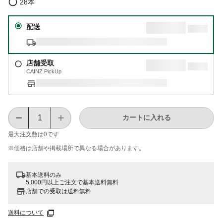
28本
配送
店舗受取
CAINZ PickUp
カートに入れる
最大注文数は
0
です
※価格は​店舗や​掲載場所で​異なる​場合が​あります。
基本送料のみ
5,000円以上ご注文で基本送料無料
店舗での受取は送料無料
送料について