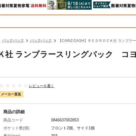
バックパック
バックパック
【CAINZ-DASH】ＲＥＤＲＯＣＫ社 ランブラ
ＯＣＫ社 ランブラースリングパック コ
レビューを書く
メーカー直送
商品の詳細
商品コード
0846637002853
ポケット数(個)
フロント2個、サイド1個
奥行(mm)
203