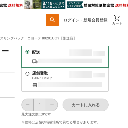
ログイン・新規会員登録
カート
ースリングパック コヨーテ 80201COY【別送品】
ヨー
配送
店舗受取
CAINZ PickUp
カートに入れる
最大注文数は
0
です
※価格は​店舗や​掲載場所で​異なる​場合が​あります。