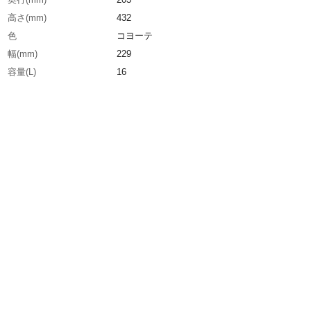
高さ(mm)
432
色
コヨーテ
幅(mm)
229
容量(L)
16
生産国
中国
重さ
950.000G
材質1
600デニールポリエステル