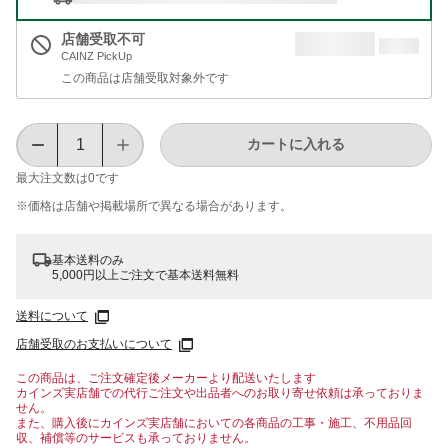
店舗受取不可
CAINZ PickUp
この商品は店舗受取対象外です
カートに入れる
最大注文数は
0
です
※価格は​店舗や​掲載場所で​異なる​場合が​あります。
基本送料のみ
5,000円以上ご注文で基本送料無料
送料について
店舗受取のお支払いについて
この商品は、ご注文確定後メーカーより配送いたします
カインズ実店舗での代行ご注文や出品者へのお取り寄せ依頼は承っておりま
せん。
また、購入後にカインズ実店舗においての各商品の工事・施工、不用品回
収、補償等のサービスも承っておりません。