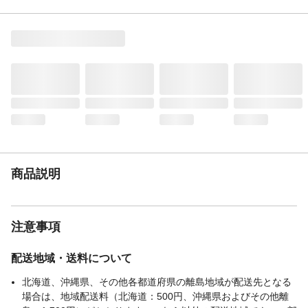
本体サイズ-奥行(cm)
33.1
本体サイズ-高さ(cm)
17.8
本体重量
4300g
材質・原材料・原産
本体：アルミニウム合金底：アルミニウム
国
合金+ステンレス鋼(クロム16%)本体は中
国、その他はフランス、ドイツ、ベトナ
ム、中国等
メーカー名
グループセブジャパン
ブランド名
T-fal
JANコード
3168430350571
関連キーワード
ガス火・IH対応
商品説明
注意事項
配送地域・送料について
北海道、沖縄県、その他各都道府県の離島地域が配送先となる
場合は、地域配送料（北海道：500円、沖縄県およびその他離