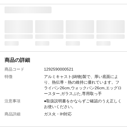
商品の詳細
商品コード
1292590000521
特徴
アルミキャスト(鋳物)製で、厚い底面によ
り、熱伝導・熱の維持に優れています。フ
ライパン26cm,ウォックパン26cm,エッグロ
ースター,ガラスぶた,専用取っ手
注意事項
●取扱説明書をかならずご確認のうえ正しく
お使いください。
商品詳細
ガス火・IH対応
本体サイズ-幅(cm)
33.1